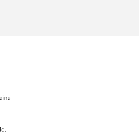
eine
do.