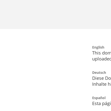
English
This dom
uploaded
Deutsch
Diese Do
Inhalte h
Español
Esta pág